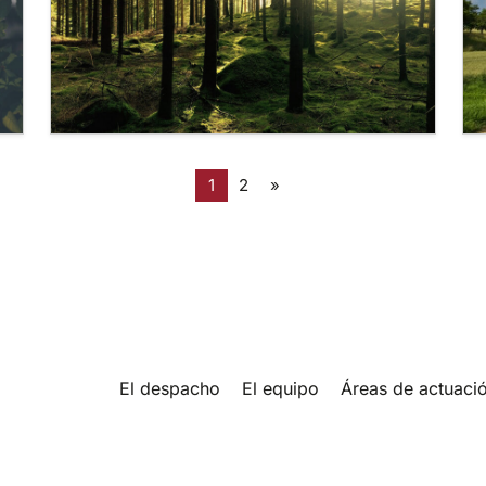
Navegación de Ent
1
2
»
El despacho
El equipo
Áreas de actuaci