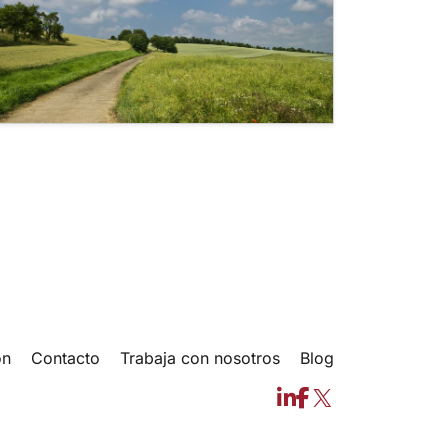
radas
ón
Contacto
Trabaja con nosotros
Blog
LinkedIn
Facebook
X