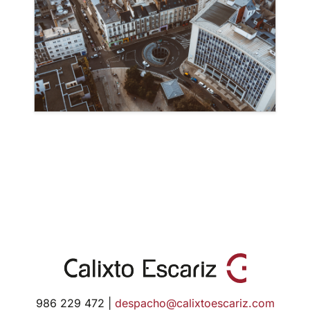
986 229 472 |
despacho@calixtoescariz.com