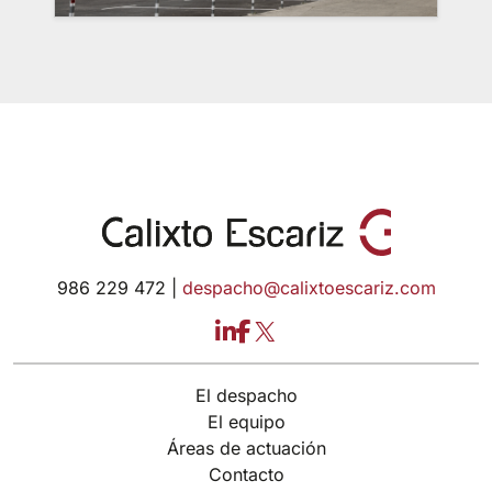
986 229 472 |
despacho@calixtoescariz.com
LinkedIn
Facebook
X
El despacho
El equipo
Áreas de actuación
Contacto