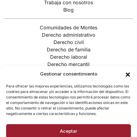
Trabaja con nosotros
Blog
Comunidades de Montes
Derecho administrativo
Derecho civil
Derecho de familia
Derecho laboral
Derecho mercantil
Derecho penal
Gestionar consentimiento
Derecho tributario
Urbanismo/Ordenación de territorio
Para ofrecer las mejores experiencias, utilizamos tecnologías como las
cookies para almacenar y/o acceder a la información del dispositivo. El
Suscríbete a nuestra Newsletter
consentimiento de estas tecnologías nos permitirá procesar datos como
el comportamiento de navegación o las identificaciones únicas en este
sitio. No consentir o retirar el consentimiento, puede afectar
Suscribirme
negativamente a ciertas características y funciones.
Aceptar