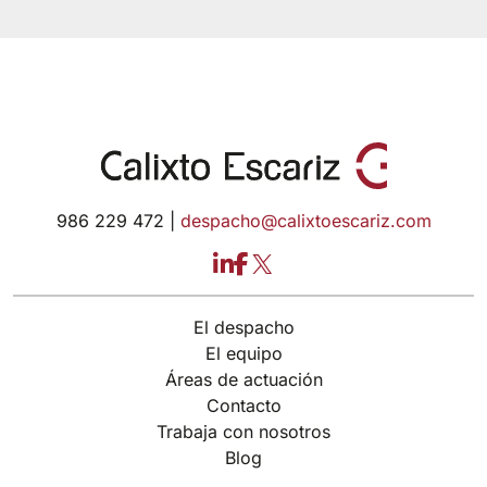
986 229 472 |
despacho@calixtoescariz.com
LinkedIn
Facebook
X
El despacho
El equipo
Áreas de actuación
Contacto
Trabaja con nosotros
Blog